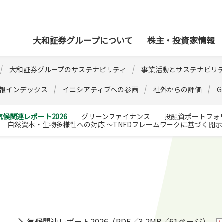
本社
大和証券グループについて
株主・投資家情報
大和証券グループのサステナビリティ
事業活動とサステナビリ
情報インデックス
イニシアティブへの参画
社外からの評価
気候関連レポート2026
グリーンファイナンス
投融資ポートフォ
自然資本・生物多様性への対応 ～TNFDフレームワークに基づく開
気候関連レポート2026（PDF／3.2MB／61ページ）