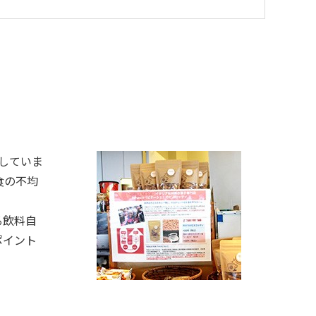
加していま
食の不均
る飲料自
ポイント