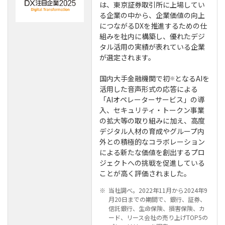
は、東京証券取引所に上場してい
る企業の中から、企業価値の向上
につながるDXを推進するための仕
組みを社内に構築し、優れたデジ
タル活用の実績が表れている企業
が選定されます。
国内大手金融機関で初
となるAIを
※
活用した音声形式の応答による
「AIオペレーターサービス」の導
入、セキュリティ・トークン事業
の拡大等の取り組みに加え、高度
デジタル人材の育成やグループ内
外との積極的なコラボレーション
による新たな価値を創出するプロ
ジェクトへの挑戦を促進している
ことが高く評価されました。
※
当社調べ。2022年11月から2024年9
月20日までの期間で、銀行、証券、
信託銀行、生命保険、損害保険、カ
ード、リース会社の売り上げTOP5の