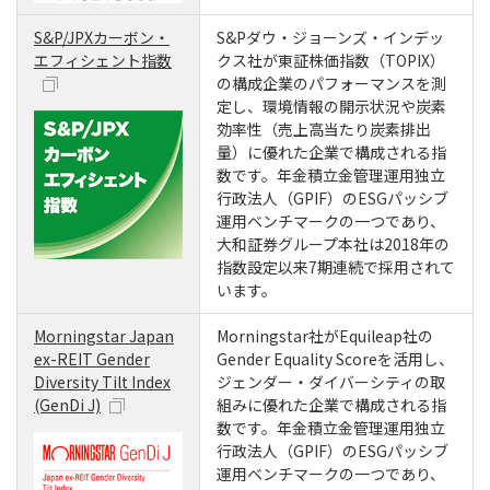
S&P/JPXカーボン・
S&Pダウ・ジョーンズ・インデッ
エフィシェント指数
クス社が東証株価指数（TOPIX）
の構成企業のパフォーマンスを測
定し、環境情報の開示状況や炭素
効率性（売上高当たり炭素排出
量）に優れた企業で構成される指
数です。年金積立金管理運用独立
行政法人（GPIF）のESGパッシブ
運用ベンチマークの一つであり、
大和証券グループ本社は2018年の
指数設定以来7期連続で採用されて
います。
Morningstar Japan
Morningstar社がEquileap社の
ex-REIT Gender
Gender Equality Scoreを活用し、
Diversity Tilt Index
ジェンダー・ダイバーシティの取
(GenDi J)
組みに優れた企業で構成される指
数です。年金積立金管理運用独立
行政法人（GPIF）のESGパッシブ
運用ベンチマークの一つであり、