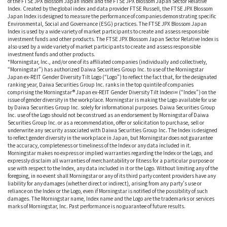
of the FTSE JPX Blossom Japan Index and the FTSE JPX Blossom Japan Sector Relative
Index. Created by the global index and data provider FTSE Russell, the FTSE JPX Blossom
Japan Index is designed to measure the performance of companies demonstrating specific
Environmental, Social and Governance (ESG) practices. The FTSE JPX Blossom Japan
Index is used by a wide variety of market participants to create and assess responsible
investment funds and other products. The FTSE JPX Blossom Japan Sector Relative Index is
also used by a wide variety of market participants to create and assess responsible
investment funds and other products.
*Morningstar, Inc., and/or one of its affiliated companies (individually and collectively,
“Morningstar”) has authorized Daiwa Securities Group Inc. to use of the Morningstar
Japan ex-REIT Gender Diversity Tilt Logo (“Logo”) to reflect the fact that, for the designated
ranking year, Daiwa Securities Group Inc. ranks in the top quintile of companies
comprising the Morningstar® Japan ex-REIT Gender Diversity Tilt Index
(“Index”) on the
SM
issue of gender diversity in the workplace. Morningstar is making the Logo available for use
by Daiwa Securities Group Inc. solely for informational purposes. Daiwa Securities Group
Inc. use of the Logo should not be construed as an endorsement by Morningstar of Daiwa
Securities Group Inc. or as a recommendation, offer or solicitation to purchase, sell or
underwrite any security associated with Daiwa Securities Group Inc. The Index is designed
to reflect gender diversity in the workplace in Japan, but Morningstar does not guarantee
the accuracy, completeness or timeliness of the Index or any data included in it.
Morningstar makes no express or implied warranties regarding the Index or the Logo, and
expressly disclaim all warranties of merchantability or fitness for a particular purpose or
use with respect to the Index, any data included in it or the Logo. Without limiting any of the
foregoing, in no event shall Morningstar or any of its third party content providers have any
liability for any damages (whether direct or indirect), arising from any party’s use or
reliance on the Index or the Logo, even if Morningstar is notified of the possibility of such
damages. The Morningstar name, Index name and the Logo are the trademarks or services
marks of Morningstar, Inc. Past performance is no guarantee of future results.