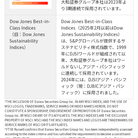
大和証券グループ本社は2023年よ
り3期連続で採用されています。
Dow Jones Best-in-
Dow Jones Best-in-Class
Class Indices
Indices（2025年2月以前はDow
（旧：Dow Jones
Jones Sustainability Indices）
Sustainability
は、S&Pグローバルが提供するサ
Indices）
ステナビリティ株式指数で、1999
年にDJSIワールドが組成されて以
来、大和証券グループ本社はワー
ルドないしアジア・パシフィック
に連続して採用されています。
2024年には、DJSIアジア・パシフ
ィック（現：DJBICアジア・パシ
フィック）に採用されました。
*THE INCLUSION OF Daiwa Securities Group Inc. IN ANY MSCI INDEX, AND THE USE OF
MSCI LOGOS, TRADEMARKS, SERVICE MARKS OR INDEX NAMES HEREIN, DO NOT
CONSTITUTE A SPONSORSHIP, ENDORSEMENT OR PROMOTION OF Daiwa Securities
Group Inc. BY MSCI OR ANY OF ITS AFFILIATES. THE MSCI INDEXES ARE THE EXCLUSIVE
PROPERTY OF MSCI. MSCI AND THE MSCI INDEX NAMES AND LOGOS ARE TRADEMARKS OR
SERVICE MARKS OF MSCI OR ITS AFFILIATES.
*FTSE Russell confirms that Daiwa Securities Group Inc. has been independently assessed
according to the index criteria and has satisfied the requirements to become a constituent