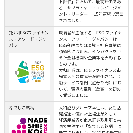
ト評価」において、最高評価であ
る「サプライヤー・エンゲージメ
ント・リーダー」に5年連続で選出
されました。
第7回ESGファイナン
環境省が主催する「ESG ファイナ
ス・アワード・ジャ
ンス・アワード・ジャパン」は、
パン
ESG金融または環境・社会事業に
積極的に取組み、インパクトを与
えた金融機関や企業等を表彰する
ものです。
大和証券は、ESGファイナンス市
場拡大への貢献等が評価され、金
融サービス部門（証券部門）にお
いて、環境大臣賞（金賞）を初め
て受賞しました。
なでしこ銘柄
大和証券グループ本社は、女性活
躍推進に優れた上場企業として、
経済産業省が東京証券取引所と共
同で主催する「なでしこ銘柄」に
選定されました。2012年の選定開