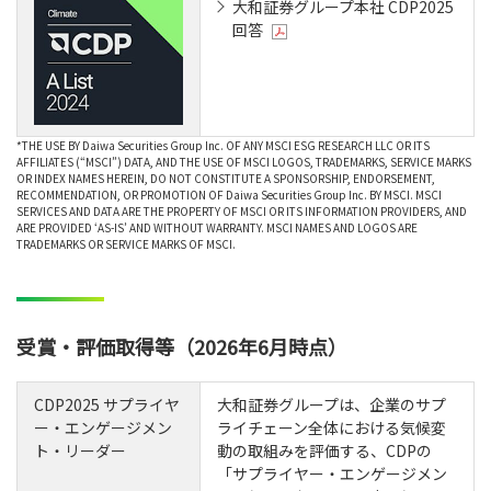
大和証券グループ本社 CDP2025
回答
*THE USE BY Daiwa Securities Group Inc. OF ANY MSCI ESG RESEARCH LLC OR ITS
AFFILIATES (“MSCI”) DATA, AND THE USE OF MSCI LOGOS, TRADEMARKS, SERVICE MARKS
OR INDEX NAMES HEREIN, DO NOT CONSTITUTE A SPONSORSHIP, ENDORSEMENT,
RECOMMENDATION, OR PROMOTION OF Daiwa Securities Group Inc. BY MSCI. MSCI
SERVICES AND DATA ARE THE PROPERTY OF MSCI OR ITS INFORMATION PROVIDERS, AND
ARE PROVIDED ‘AS-IS’ AND WITHOUT WARRANTY. MSCI NAMES AND LOGOS ARE
TRADEMARKS OR SERVICE MARKS OF MSCI.
受賞・評価取得等（2026年6月時点）
CDP2025 サプライヤ
大和証券グループは、企業のサプ
ー・エンゲージメン
ライチェーン全体における気候変
ト・リーダー
動の取組みを評価する、CDPの
「サプライヤー・エンゲージメン