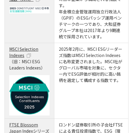
す。
年金積立金管理運用独立行政法人
（GPIF）のESGパッシブ運用ベン
チマークの一つであり、大和証券
グループ本社は2017年より9期連
続で採用されています。
MSCI Selection
2025年2月に、MSCI ESGリーダー
Indexes
ズ指数はMSCI Selection Indexes
（旧：MSCI ESG
に名称変更されました。MSCI社が
Leaders Indexes）
グローバル市場を対象に、セクタ
ー内でESG評価が相対的に高い銘
柄を選定して構成する指数です。
FTSE Blossom
ロンドン証券取引所の子会社FTSE
Japan Indexシリーズ
による責任投資指数で、ESG（環