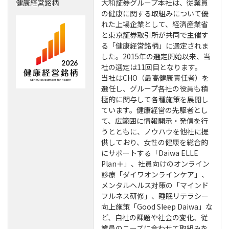
健康経営銘柄
大和証券グループ本社は、従業員
の健康に関する取組みについて優
れた上場企業として、経済産業省
と東京証券取引所が共同で主催す
る「健康経営銘柄」に選定されま
した。2015年の選定開始以来、当
社の選定は11回目となります。
当社はCHO（最高健康責任者）を
選任し、グループ各社の役員も積
極的に関与して各種施策を展開し
ています。健康経営の先駆者とし
て、広範囲に情報開示・発信を行
うとともに、ノウハウを他社に提
供しており、女性の健康を総合的
にサポートする「Daiwa ELLE
Plan＋」、社員向けのオンライン
診療「ダイワオンラインケア」、
メンタルヘルス対策の「マインド
フルネス研修」、睡眠リテラシー
向上施策「Good Sleep Daiwa」な
ど、自社の課題や社会の変化、従
業員のニーズに合わせて取組みを