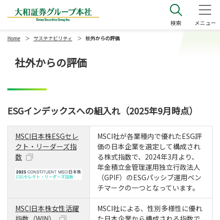
大和証券グループ本社
検索
メニュー
Home
サステナビリティ
社外からの評価
社外からの評価
ESGインデックスへの組入れ（2025年9月時点）
MSCI日本株ESGセレ
MSCI社が各業種内で優れたESG評
クト・リーダーズ指
価の日本企業を選定して構成され
数
る株式指数で、2024年3月より、
年金積立金管理運用独立行政法人
（GPIF）のESGパッシブ運用ベン
チマークの一つとなっています。
MSCI日本株女性活躍
MSCI社による、性別多様性に優れ
指数（WIN）
た日本企業から構成される指数で