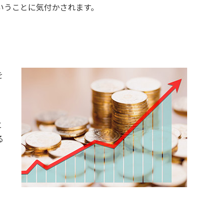
いうことに気付かされます。
を
と
る