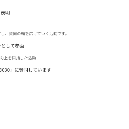
を表明
有し、賛同の輪を広げていく活動です。
ーとして参画
の向上を目指した活動
03030」に賛同しています