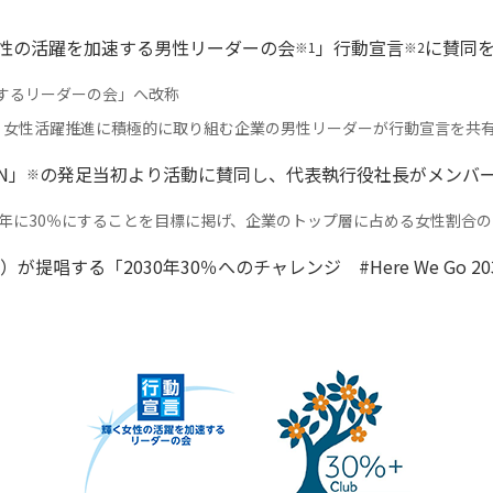
女性の活躍を加速する男性リーダーの会
」行動宣言
に賛同
※1
※2
速するリーダーの会」へ改称
、女性活躍推進に積極的に取り組む企業の男性リーダーが行動宣言を共
N」
の発足当初より活動に賛同し、代表執行役社長がメンバ
※
030年に30％にすることを目標に掲げ、企業のトップ層に占める女性割合
提唱する「2030年30％へのチャレンジ #Here We Go 2