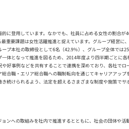
に登用しています。なかでも、社員に占める女性の割合が40.
最重要課題は女性活躍推進と捉えています。グループ経営に、よ
ープ本社の取締役として6名（42.9％）、グループ全体では2
一体となって推進を図るため、2014年度より四半期ごとに
況や好事例などを共有することで連携を深めており、各社でロ
ア総合職・エリア総合職への職制転向を通じてキャリアアップ
働き続けられるよう、法定を超えるさまざまな制度や施策でサ
ジョンへの取組みを社内で推進するとともに、社会の団体や活