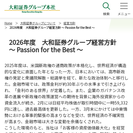
大和証券グループ本社
検索
メニュー
Home
大和証券グループについて
経営方針
2026年度 大和証券グループ経営方針 ～ Passion for the Best ～
2026年度 大和証券グループ経営方針
～ Passion for the Best ～
2025年度は、米国新政権の通商政策が本格化し、世界経済が構造
的な変化に直面した年となった一方、日本においては、高市新政
権の発足と衆議院解散・総選挙を経て、新たな政治体制へと移行し
た。金融市場では、政策金利が約30年ぶりの水準まで引き上げら
れ、「金利のある世界」が定着した。また、企業のガバナンス改
革の進展や新政権の政策運営への期待を背景に海外投資家からの
資金流入が続き、2月には日経平均株価が取引時間中に一時59,332
円に達し、過去最高値を更新した。一方、3月末にかけては中東情
勢における軍事的緊張の高まりなどを受け、世界経済の不確実性
が高まり、金融市場は大きな変動を余儀なくされた。
こうした環境のもと、当社は「お客様の資産価値最大化」を経営