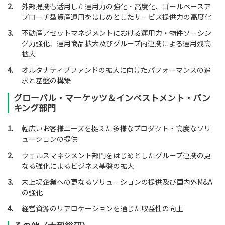
2.
外部提携も活用した運用力の強化・高度化、ゴールベースア
プローチ型資産運用をはじめとしたサービス提供力の高度化
3.
不動産アセットマネジメントにおける運用力・物件ソーシン
グ力強化、運用商品拡大及びグループ内連携による運用残高
拡大
4.
オルタナティブファンドの拡大に向けたパフォーマンスの追
求と基盤の構築
グローバル・マーケッツ＆インベストメント・バン
キング部門
1.
幅広いお客様ニーズを捉えた多様なプロダクト・高度なソリ
ューションの提供
2.
ウェルスマネジメント部門をはじめとしたグループ連携の更
なる強化によるビジネス基盤の拡大
3.
未上場企業への更なるソリューションの提供及び国内外M&A
の強化
4.
経営資源のリアロケーションを通じた収益性の向上