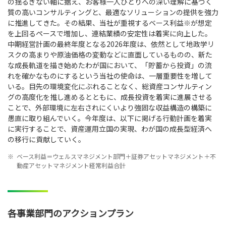
の揺るぎない軸に据え、お客様一人ひとりへの深い理解に基づく
質の高いコンサルティングと、最適なソリューションの提供を強力
に推進してきた。その結果、当社が重視するベース利益※が想定
を上回るペースで増加し、連結業績の安定性は着実に向上した。
中期経営計画の最終年度となる2026年度は、依然として地政学リ
スクの高まりや原油価格の変動などに直面しているものの、新た
な成長軌道を描き始めたわが国において、「貯蓄から投資」の流
れを確かなものにするという当社の使命は、一層重要性を増して
いる。目先の環境変化にぶれることなく、総資産コンサルティン
グの高度化を推し進めるとともに、成長投資を着実に進展させる
ことで、外部環境に左右されにくいより強固な収益構造の構築に
愚直に取り組んでいく。今年度は、以下に掲げる行動計画を着実
に実行することで、資産運用立国の実現、わが国の成長型経済へ
の移行に貢献していく。
※
ベース利益＝ウェルスマネジメント部門＋証券アセットマネジメント＋不
動産アセットマネジメント経常利益合計
各事業部門のアクションプラン