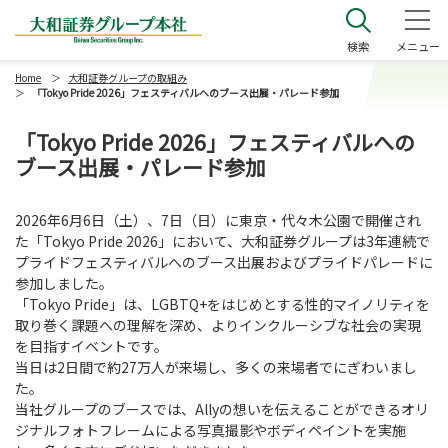
大和証券グループ本社
検索
メニュー
Home
大和証券グループの取組み
「Tokyo Pride 2026」フェスティバルへのブース出展・パレード参加
「Tokyo Pride 2026」フェスティバルへの
ブース出展・パレード参加
2026
年
6
月
6
日（土）、
7
日（日）に東京・代々木公園で開催され
た「
Tokyo Pride 2026
」において、大和証券グループは
3
年連続で
プライドフェスティバルへのブース出展およびプライドパレードに
参加しました。
「
Tokyo Pride
」は、
LGBTQ+
をはじめとする性的マイノリティを
取り巻く課題への理解を深め、よりインクルーシブな社会の実現
を目指すイベントです。
当日は
2
日間で約
27
万人が来場し、多くの来場者でにぎわいまし
た。
当社グループのブースでは、
Ally
の想いを
伝えることができる
オリ
ジナルフォトフレームによる写真撮影やボディペイントを実施