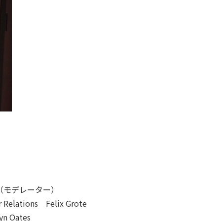
wiss（モデレーター）
lations Felix Grote
n Oates