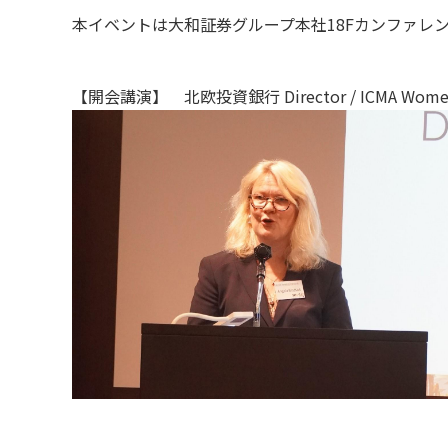
本イベントは大和証券グループ本社18Fカンファレ
【開会講演】 北欧投資銀行 Director / ICMA Women’s 